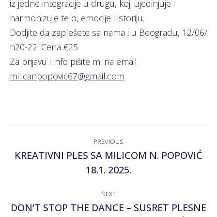
iz jedne integracije u drugu, koji ujedinjuje i
harmonizuje telo, emocije i istoriju.
Dodjite da zaplešete sa nama i u Beogradu, 12/06/
h20-22. Cena €25
Za prijavu i info pišite mi na email
milicanpopovic67@gmail.com
POST
PREVIOUS
NAVIGATION
KREATIVNI PLES SA MILICOM N. POPOVIĆ
Previous
18.1. 2025.
post:
NEXT
DON’T STOP THE DANCE – SUSRET PLESNE