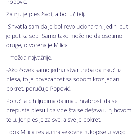
Popović.
Za nju je ples život, a bol učitelj.
-Shvatila sam da je bol revolucionaran. Jedini put
je put ka sebi. Samo tako možemo da osetimo
druge, otvorena je Milica.
I možda najvažnije.
-Ako čovek samo jednu stvar treba da nauči iz
plesa, to je povezanost sa sobom kroz jedan
pokret, poručuje Popović.
Poručila bih ljudima da imaju hrabrosti da se
prepuste plesu i da vide šta se dešava u njihovom
telu. Jer ples je za sve, a sve je pokret.
I dok Milica restaurira vekovne rukopise u svojoj