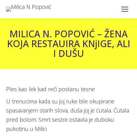
MILICA N. POPOVIĆ – ŽENA
KOJA RESTAUIRA KNjIGE, ALI
I DUŠU
Ples kao lek kad reči postanu tesne
U trenucima kada su joj ruke bile okupirane
spasavanjem starih slova, duša joj je ćutala. Ćutala
pred bolom. Smrt sestre ostavila je duboku
pukotinu u Milici