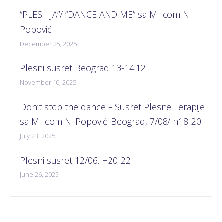
“PLES I JA”/ “DANCE AND ME” sa Milicom N.
Popović
December 25, 2025
Plesni susret Beograd 13-14.12
November 10, 2025
Don’t stop the dance – Susret Plesne Terapije
sa Milicom N. Popović. Beograd, 7/08/ h18-20.
July 23, 2025
Plesni susret 12/06. H20-22
June 26, 2025