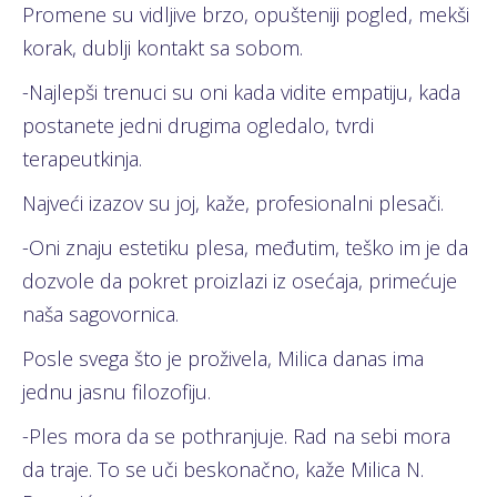
Promene su vidljive brzo, opušteniji pogled, mekši
korak, dublji kontakt sa sobom.
-Najlepši trenuci su oni kada vidite empatiju, kada
postanete jedni drugima ogledalo, tvrdi
terapeutkinja.
Najveći izazov su joj, kaže, profesionalni plesači.
-Oni znaju estetiku plesa, međutim, teško im je da
dozvole da pokret proizlazi iz osećaja, primećuje
naša sagovornica.
Posle svega što je proživela, Milica danas ima
jednu jasnu filozofiju.
-Ples mora da se pothranjuje. Rad na sebi mora
da traje. To se uči beskonačno, kaže Milica N.