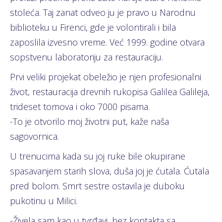
stoleća. Taj zanat odveo ju je pravo u Narodnu
biblioteku u Firenci, gde je volontirali i bila
zaposlila izvesno vreme. Već 1999. godine otvara
sopstvenu laboratoriju za restauraciju.
Prvi veliki projekat obeležio je njen profesionalni
život, restauracija drevnih rukopisa Galilea Galileja,
trideset tomova i oko 7000 pisama.
-To je otvorilo moj životni put, kaže naša
sagovornica.
U trenucima kada su joj ruke bile okupirane
spasavanjem starih slova, duša joj je ćutala. Ćutala
pred bolom. Smrt sestre ostavila je duboku
pukotinu u Milici.
-Živela sam kao u tvrđavi, bez kontakta sa