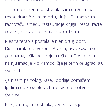
-U jednom trenutku shvatila sam da želim da
restauriram živu memoriju, dušu. Da napravim
ravnotežu između restauracije knjiga i restauracije
čoveka, nastavlja plesna terapeutkinja.
Plesna terapija postala je njen drugi dom.
Diplomirala je u Veroni i Brazilu, usavršavala se
godinama, učila od brojnih učitelja. Poseban uticaj
na nju imao je Pio Kampo, čije je tehnike ugradila u
svoj rad.
-Ja nisam psiholog, kaže, i dodaje pomažem
ljudima da kroz ples izbace svoje emotivne
čvorove.
Ples, za nju, nije estetika, već istina. Nije