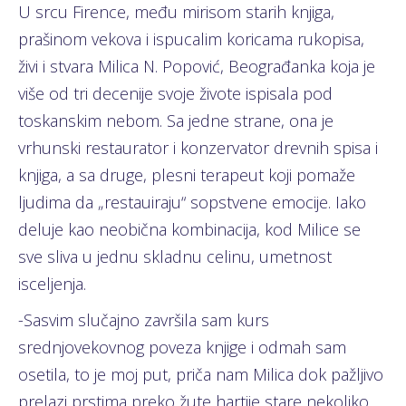
U srcu Firence, među mirisom starih knjiga,
prašinom vekova i ispucalim koricama rukopisa,
živi i stvara Milica N. Popović, Beograđanka koja je
više od tri decenije svoje živote ispisala pod
toskanskim nebom. Sa jedne strane, ona je
vrhunski restaurator i konzervator drevnih spisa i
knjiga, a sa druge, plesni terapeut koji pomaže
ljudima da „restauiraju“ sopstvene emocije. Iako
deluje kao neobična kombinacija, kod Milice se
sve sliva u jednu skladnu celinu, umetnost
isceljenja.
-Sasvim slučajno završila sam kurs
srednjovekovnog poveza knjige i odmah sam
osetila, to je moj put, priča nam Milica dok pažljivo
prelazi prstima preko žute hartije stare nekoliko