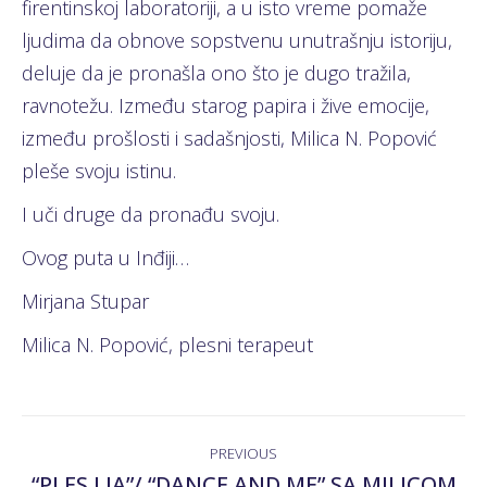
firentinskoj laboratoriji, a u isto vreme pomaže
ljudima da obnove sopstvenu unutrašnju istoriju,
deluje da je pronašla ono što je dugo tražila,
ravnotežu. Između starog papira i žive emocije,
između prošlosti i sadašnjosti, Milica N. Popović
pleše svoju istinu.
I uči druge da pronađu svoju.
Ovog puta u Inđiji…
Mirjana Stupar
Milica N. Popović, plesni terapeut
POST
PREVIOUS
NAVIGATION
“PLES I JA”/ “DANCE AND ME” SA MILICOM