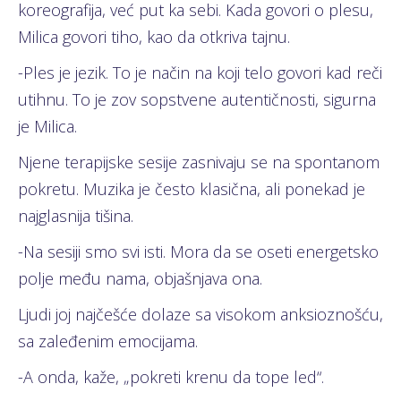
koreografija, već put ka sebi. Kada govori o plesu,
Milica govori tiho, kao da otkriva tajnu.
-Ples je jezik. To je način na koji telo govori kad reči
utihnu. To je zov sopstvene autentičnosti, sigurna
je Milica.
Njene terapijske sesije zasnivaju se na spontanom
pokretu. Muzika je često klasična, ali ponekad je
najglasnija tišina.
-Na sesiji smo svi isti. Mora da se oseti energetsko
polje među nama, objašnjava ona.
Ljudi joj najčešće dolaze sa visokom anksioznošću,
sa zaleđenim emocijama.
-A onda, kaže, „pokreti krenu da tope led“.