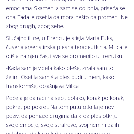
emocijama. Skamenila sam se od bola, priseća se
ona. Tada je osetila da mora nešto da promeni. Ne
zbog drugih, zbog sebe.
Slučajno ili ne, u Firencu je stigla Marija Fuks,
čuvena argenstinska plesna terapeutkinja. Milica je
otišla na njen čas, i sve se promenilo u trenutku.
-Kada sam je videla kako pleše, znala sam to
želim. Osetila sam šta ples budi u meni, kako
transformiše, objašnjava Milica.
Počela je da radi na sebi, polako, korak po korak,
pokret po pokret. Na tom putu otkrila je novi
poziv, da pomaže drugima da kroz ples otkriju
svoje emocije, svoje strahove, svoj nemir i da ih
oslobodi, da kako kaže, plesom otvori srce.